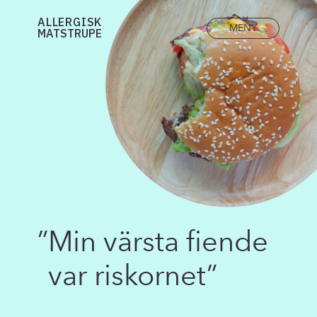
ALLERGISK
MENY
MATSTRUPE
sök
”
Min värsta fiende
”
De
var riskornet”
in
di