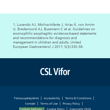
1. Lucendo AJ, Molina-Infante J, Arias Á, von Arnim
U, Bredenoord AJ, Bussmann C et al. Guidelines on
eosinophilic esophagitis: evidence-based statements
and recommendations for diagnosis and
management in children and adults. United
European Gastroenterol J 2017; 5(3):335–58.
Footer
Tietosuojakäytäntö
Accessibility
Terms & Conditions
Kontakt
Terms of Use
Privacy Policy
Cookies Settings
Cookie Policy
Copyright 2024