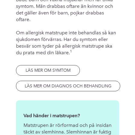
symtom. Män drabbas oftare än kvinnor och
det gäller även för barn, pojkar drabbas
oftare.
Om allergisk matstrupe inte behandlas så kan
sjukdomen förvärras. Har du symtom eller
besvär som tyder på allergisk matstrupe ska
1
du prata med din läkare.
LÄS MER OM SYMTOM
LÄS MER OM DIAGNOS OCH BEHANDLING
Vad händer i matstrupen?
Matstrupen är rörformad och på insidan
täckt av slemhinna. Slemhinnan är fuktig